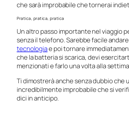
fisso.
Ci sono molti modi per affrontare la n
abbia alcune idee su cui puoi lavorare. P
nel 2021.
Visualizza l'articolo originale su itstim