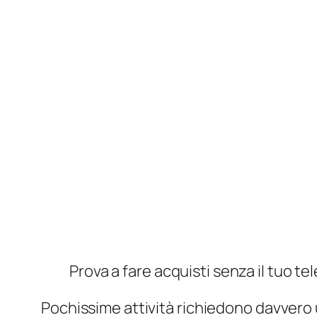
menzionati e farlo una volta alla setti
Ti dimostrerà anche senza dubbio che un 
incredibilmente improbabile che si verifi
dici in anticipo.
Prova ad esplorare il tuo quartiere,
Smettere di colpo
Se tutto il resto ti fallisce e la nomof
a tacchino freddo. Questo potrebbe assu
funziona. Potresti prenderti una settima
settimana o quando non lavori, come
ab
acquistare una mappa tascabile da portar