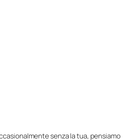
ere a bada la tua nomofobia.
re irraggiungibile in una crisi, è
onnetti per un'ora, soprattutto se glielo
o prima!
a, ti suggeriamo di andare completamente
ile di vita. Saprai meglio cosa
 un telefono "stupido" da usare nei fine
 è ciò che ti causa ansia, potresti
 potresti riscoprire il tuo telefono