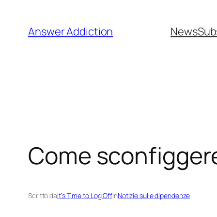
Vai
al
Answer Addiction
News
Sub
contenuto
Come sconfiggere
Scritto da
It’s Time to Log Off
in
Notizie sulle dipendenze