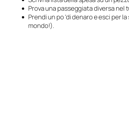
Prova una passeggiata diversa nel t
Prendi un po 'di denaro e esci per l
mondo!).
Prova a fare acquisti senza il tuo te
Pochissime attività richiedono davvero 
che sarà improbabile che tornerai indiet
Pratica, pratica, pratica
Un altro passo importante nel viaggio p
senza il telefono. Sarebbe facile andare
tecnologia
e poi tornare immediatamente
che la batteria si scarica, devi eserci