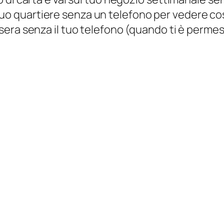
uo quartiere senza un telefono per vedere co
a sera senza il tuo telefono (quando ti è perme
lefono
un telefono. Una volta che sperimenti la vita
ro.
er superare la nomofobia è praticare periodi d
 nei negozi senza di essa una volta, speriment
 ai vecchi modi. Se non vuoi essere sopraffat
tarti regolarmente. Potresti scegliere uno de