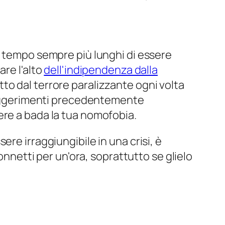
one diverse, ma speriamo che ora tu
 si spera, ridurre un aspetto dell'ansia