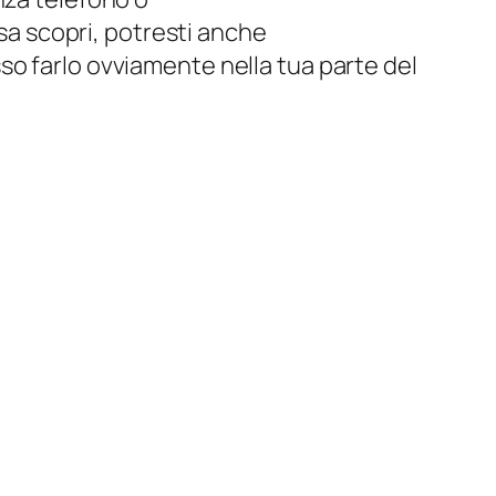
sa scopri, potresti anche
sso farlo ovviamente nella tua parte del
 occasionalmente senza la tua, pensiamo
i tempo sempre più lunghi di essere
are l'alto
dell'indipendenza dalla
to dal terrore paralizzante ogni volta
i suggerimenti precedentemente