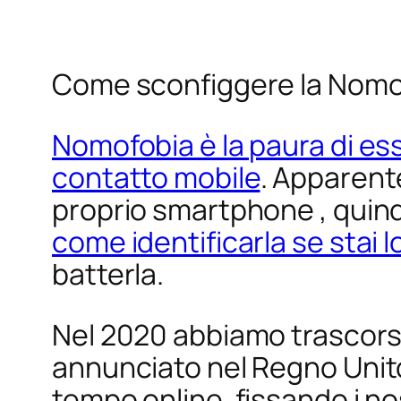
Come sconfiggere la Nomo
Nomofobia è la paura di ess
contatto mobile
. Apparent
proprio smartphone , quind
come identificarla se stai 
batterla.
Nel 2020 abbiamo trascor
annunciato nel Regno Unito
tempo online, fissando i nos