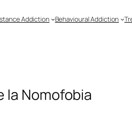
stance Addiction
Behavioural Addiction
Tr
 la Nomofobia