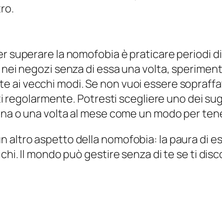
omofobia, cose diverse funzioneranno per pers
rendi quest'anno per affrontare la tua paura e,
etologoff.com