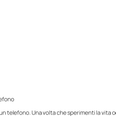
mana o una volta al mese come un modo per ten
altro aspetto della nomofobia: la paura di esse
chi. Il mondo può gestire senza di te se ti disc
 rimarrai stupito da ciò che non avevi mai notat
obia sta prendendo il sopravvento sulla tua vit
mere molte forme diverse a seconda del tuo st
na di pausa per resettare. Potresti acquistare
biamo suggerito in passato
. Se la navigazione
e con te. Se è paura di essere irraggiungibile,