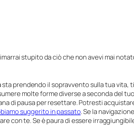
media riduce la depressione e l'ansia
media riduce la depressione e l'ansia
dendo la nostra creatività