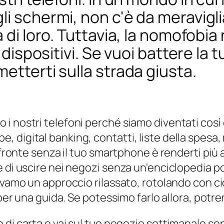
i schermi, non c'è da meravigli
a di loro. Tuttavia, la nomofobi
i dispositivi. Se vuoi battere l
etterti sulla strada giusta.
i nostri telefoni perché siamo diventati così 
digital banking, contatti, liste della spesa, m
 fronte senza il tuo smartphone è renderti più a
 di uscire nei negozi senza un'enciclopedia por
evamo un approccio rilassato, rotolando con ci
 per una guida. Se potessimo farlo allora, potr
zo di carta e vai sul tuo negozio settimanale s