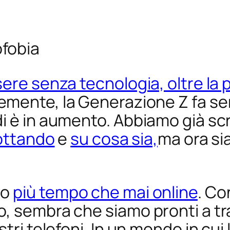
fobia
ere senza tecnologia, oltre la 
emente, la Generazione Z fa s
i è in aumento. Abbiamo già scr
lottando
e
su cosa sia,
ma ora si
so
più tempo che mai online
. Co
, sembra che siamo pronti a tr
tri telefoni. In un mondo in cui