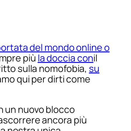
portata del mondo online o
empre più
la doccia con
il
itto sulla nomofobia,
su
amo qui per dirti come
n un nuovo blocco
ascorrere ancora più
 la nostra unica