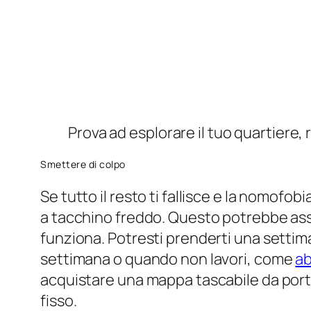
Una settimana di pausa dai social 
Una settimana di pausa dai social 
Ecco la prova che lo zoom sta ucci