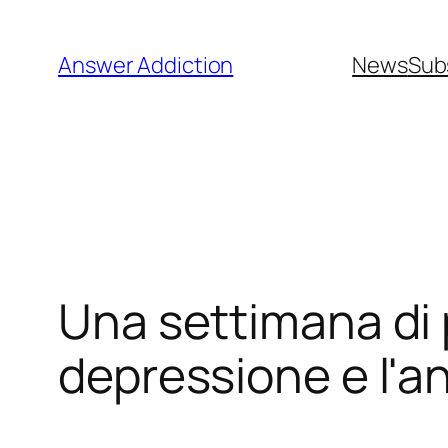
Vai
al
Answer Addiction
News
Sub
contenuto
Una settimana di 
depressione e l'a