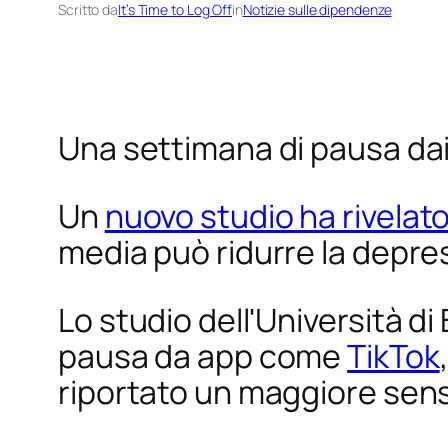
Scritto da
It’s Time to Log Off
in
Notizie sulle dipendenze
Una settimana di pausa dai 
Un
nuovo studio ha rivelat
media può ridurre la depre
Lo studio dell'Università d
pausa da app come
TikTok
riportato un maggiore sen