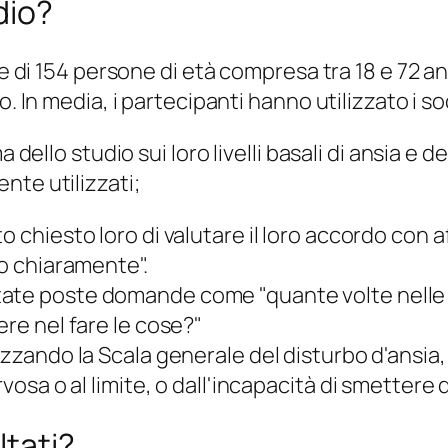
dio?
ne di 154 persone di età compresa tra 18 e 72 a
o. In media, i partecipanti hanno utilizzato i s
 dello studio sui loro livelli basali di ansia e 
nte utilizzati;
o chiesto loro di valutare il loro accordo con
to chiaramente".
tate poste
domande come "quante volte nelle 
ere nel fare le cose?"
izzando la Scala generale del disturbo d'ansi
rvosa o al limite, o dall'incapacità di smettere
ltati?