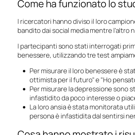
Come ha funzionato lo stu
I ricercatori hanno diviso il loro campio
bandito dai social media mentre l'altro n
I partecipanti sono stati interrogati prima
benessere, utilizzando tre test ampiame
Per
misurare il loro benessere
è stat
ottimista per il futuro" e "Ho pensa
Per misurare la
depressione sono s
infastidito da poco interesse o piac
La loro
ansia
è stata monitorata util
persona è infastidita dal sentirsi ne
Cosa hanno mostrato i risu