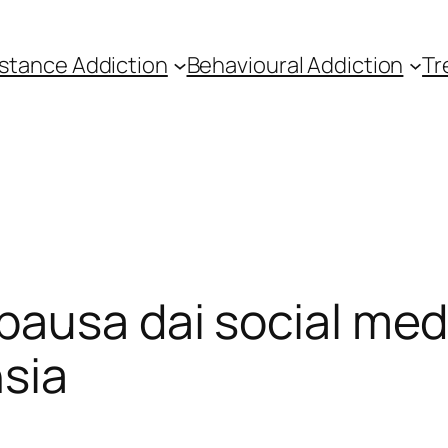
stance Addiction
Behavioural Addiction
Tr
pausa dai social medi
nsia