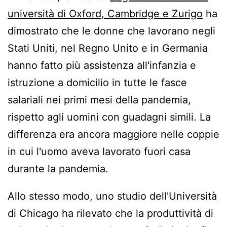
semplicemente smesso di lavorare e
università di Oxford, Cambridge e Zurigo
ha
assunto l'insegnamento. Mi è stato
dimostrato che le donne che lavorano negli
inviato un intero giorno di materiali
Stati Uniti, nel Regno Unito e in Germania
didattici che coprono 8 ore al giorno,
hanno fatto più assistenza all'infanzia e
con l'aspettativa che l'avrei
istruzione a domicilio in tutte le fasce
consegnato.
salariali nei primi mesi della pandemia,
pic.twitter.com/6SqGOuYMsh
rispetto agli uomini con guadagni simili. La
— Jedidajah Otte (@JedySays)
9
differenza era ancora maggiore nelle coppie
maggio 2021
in cui l'uomo aveva lavorato fuori casa
durante la pandemia.
Allo stesso modo, uno studio dell'Università
di Chicago ha rilevato che la produttività di