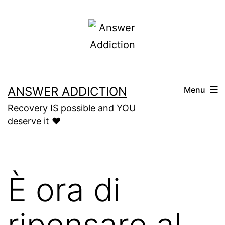
Skip
to
content
ANSWER ADDICTION
Menu
Recovery IS possible and YOU
deserve it ❤️
È ora di
ripensare al