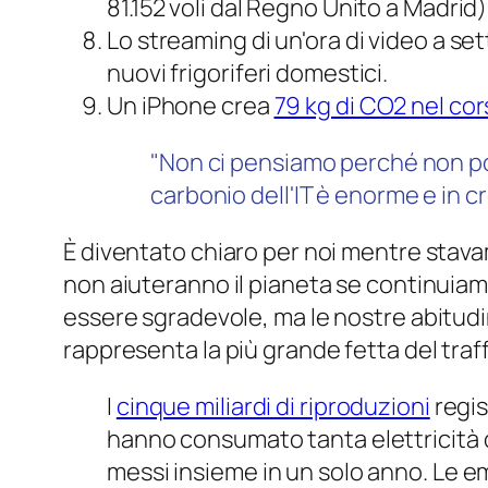
81.152 voli dal Regno Unito a Madrid)
Lo streaming di un'ora di video a se
nuovi frigoriferi domestici.
Un iPhone crea
79 kg di CO2 nel cor
"Non ci pensiamo perché non po
carbonio dell'IT è enorme e in c
È diventato chiaro per noi mentre stavam
non aiuteranno il pianeta se continuiamo
essere sgradevole, ma le nostre abitudi
rappresenta la più grande fetta del traf
I
cinque miliardi di riproduzioni
regis
hanno consumato tanta elettricità 
messi insieme in un solo anno. Le em