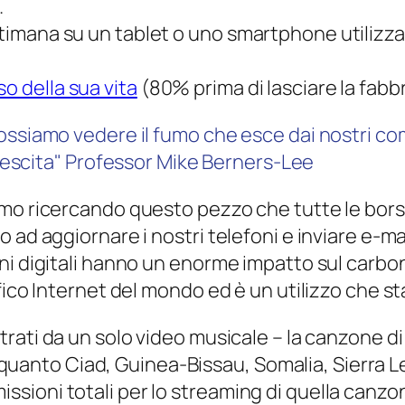
.
ttimana su un tablet o uno smartphone utilizza
so della sua vita
(80% prima di lasciare la fabbr
ssiamo vedere il fumo che esce dai nostri com
rescita"
Professor Mike Berners-Lee
o ricercando questo pezzo che tutte le borse p
 ad aggiornare i nostri telefoni e inviare e-
ni digitali hanno un enorme impatto sul carbon
fico Internet del mondo ed è un utilizzo che s
trati da un solo video musicale – la canzone d
quanto Ciad, Guinea-Bissau, Somalia, Sierra 
issioni totali per lo streaming di quella canz