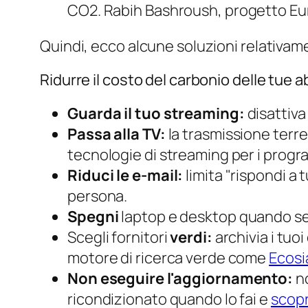
CO2.
Rabih Bashroush, progetto Eur
Quindi, ecco alcune soluzioni relativamen
Ridurre il costo del carbonio delle tue ab
Guarda il tuo streaming:
disattiva
Passa alla TV:
la trasmissione terres
tecnologie di streaming per i progra
Riduci le e-mail:
limita "rispondi a t
persona.
Spegni
laptop e desktop quando sei
Scegli fornitori
verdi:
archivia i tuo
motore di ricerca verde come
Ecosi
Non eseguire l'aggiornamento:
no
ricondizionato quando lo fai e
scopr