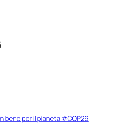
6
 un bene per il pianeta #COP26