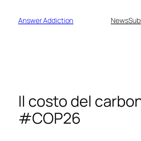
Vai
al
Answer Addiction
News
Sub
contenuto
Il costo del carbon
#COP26