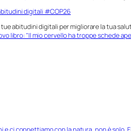
ue abitudini digitali per migliorare la tua salu
vo libro: "Il mio cervello ha troppe schede ape
i e ci connettiamo con la natura, non è solo
F