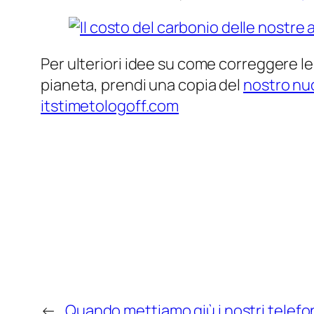
Per ulteriori idee su come correggere le t
pianeta, prendi una copia del
nostro nuo
itstimetologoff.com
←
Quando mettiamo giù i nostri telefon