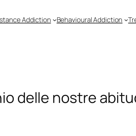
stance Addiction
Behavioural Addiction
Tr
io delle nostre abitud