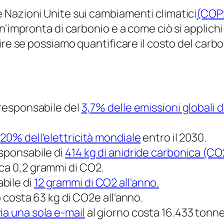
 Nazioni Unite sui cambiamenti climatici
(COP
'impronta di carbonio e a come ciò si applichi a
re se possiamo quantificare il costo del carbon
 responsabile del
3,7% delle emissioni globali d
l
20% dell'elettricità mondiale
entro il 2030.
esponsabile di
414 kg di anidride carbonica (CO
rca 0,2 grammi di CO2.
bile di
12 grammi di CO2 all'anno.
no costa 63 kg di CO2e all'anno.
ia una sola e-mail
al giorno costa 16.433 tonnel