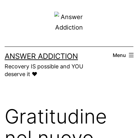
Skip
to
content
ANSWER ADDICTION
Menu
Recovery IS possible and YOU
deserve it ❤️
Gratitudine
nel nuovo