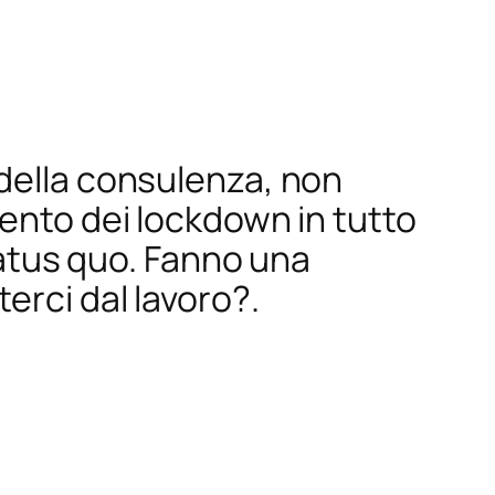
 della consulenza, non
vento dei lockdown in tutto
status quo. Fanno una
erci dal lavoro?.