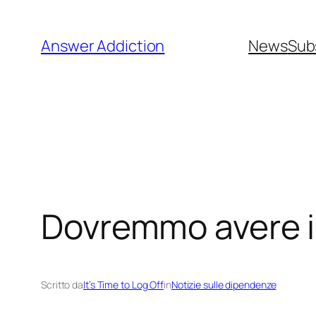
Vai
al
Answer Addiction
News
Sub
contenuto
Dovremmo avere il 
Scritto da
It’s Time to Log Off
in
Notizie sulle dipendenze