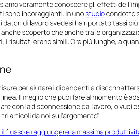
ssiamo veramente conoscere gli effetti dell'i
ti sono incoraggianti. In uno
studio
condotto su
 datori di lavoro svedesi ha riportato tassi più e
. Ha anche scoperto che anche tra le organizzaz
 risultati erano simili. Ore più lunghe, a qua
one
isure per aiutare i dipendenti a disconnetter
a linea. Il meglio che puoi fare al momento è a
iziare con la disconnessione dal lavoro, o vuoi 
tri articoli da noi sull'argomento"
il flusso e raggiungere la massima produttività