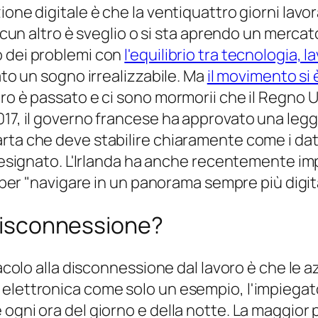
ione digitale è che la ventiquattro giorni lavo
ualcun altro è sveglio o si sta aprendo un merc
o dei problemi con
l'equilibrio tra tecnologia, l
ato un sogno irrealizzabile. Ma
il movimento si 
ro è passato e ci sono mormorii che il Regno U
17, il governo francese ha approvato una legge
arta che deve stabilire chiaramente come i da
 designato. L'Irlanda ha anche recentemente imp
a per "navigare in un panorama sempre più digita
 disconnessione?
tacolo alla disconnessione dal lavoro è che le 
 elettronica come solo un esempio, l'impiega
ogni ora del giorno e della notte. La maggior 