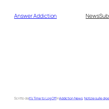
Vai
al
Answer Addiction
News
Sub
contenuto
Scritto da
It’s Time to Log Off
in
Addiction News
, 
Notizie sulle di