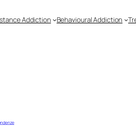
stance Addiction
Behavioural Addiction
Tr
pendenze