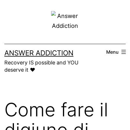
Skip
to
content
ANSWER ADDICTION
Menu
Recovery IS possible and YOU
deserve it ❤️
Come fare il
digiuno di